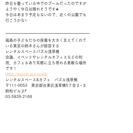
昨日も曇っている中でのプールだったのですが
ようやく今日は晴れそうです☀️
今日はあまり予定もないので、近くの公園でも
行こうかな✨
福島の子どもたちの保養を大きく支えてくれて
いる東京の鈴木さんが経営する
レンタルスペースパズル浅草橋
会議、イベントやレンタルオフィスなどの利
用、カフェもあり気軽に立ち寄れる素敵な場所
です！
https://puzzle-scs.jp/akb
レンタルスペース&カフェ　パズル浅草橋
〒111-0053　東京都台東区浅草橋5丁目２−３ 
鈴和ビル２F
03-5839-2168