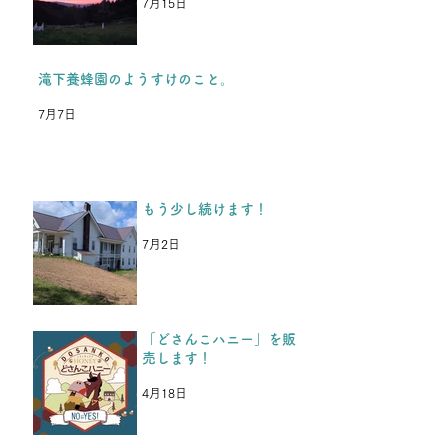
るということを、福島の子ど
7月15日
もたちや保護者の方たちから
とても喜んでもらい、嬉しか
ったです。 今年の夏休み保
滝下養蜂園のようすけのこと。
養を楽しみにしてくれている
7月7日
のと同時に、「これが最後
か、、、」と思っていた、と
中3男子から返事がきまし
た。 今年入学した高校の部
もう少し続けます！
活が忙しく、今年の夏休みは
参加できないけど、またいつ
7月2日
か行きます。 夏も冬も耐え
抜いて頑張ります！という
LINEがきた
「どさんこハニー」を販
売します！
4月18日