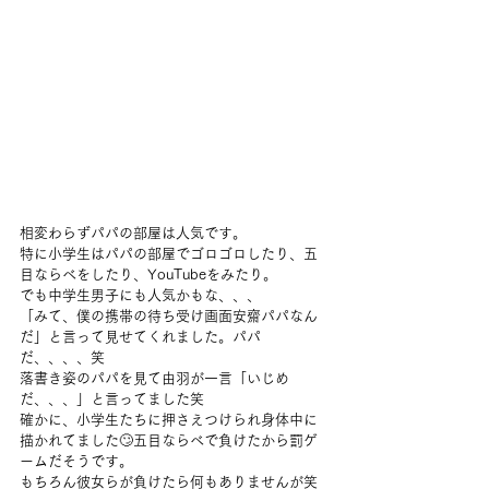
相変わらずパパの部屋は人気です。
特に小学生はパパの部屋でゴロゴロしたり、五
目ならべをしたり、YouTubeをみたり。
でも中学生男子にも人気かもな、、、
「みて、僕の携帯の待ち受け画面安齋パパなん
だ」と言って見せてくれました。パパ
だ、、、、笑
落書き姿のパパを見て由羽が一言「いじめ
だ、、、」と言ってました笑
確かに、小学生たちに押さえつけられ身体中に
描かれてました🙄五目ならべで負けたから罰ゲ
ームだそうです。
もちろん彼女らが負けたら何もありませんが笑