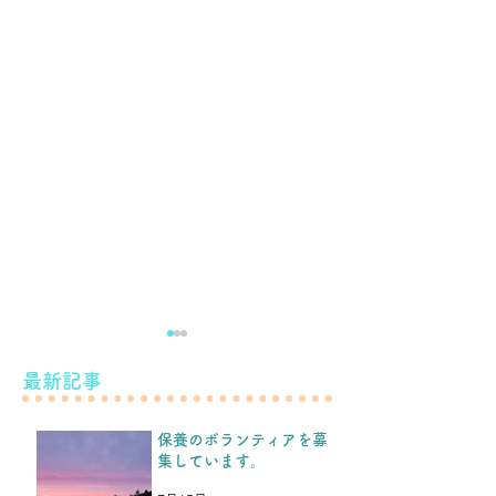
滝下養蜂園のようすけの
最新記事
こと。
保養のボランティアを募
こんばんは！ 先日のブログ
集しています。
などをみて、保養を続けられ
もう少し続けま