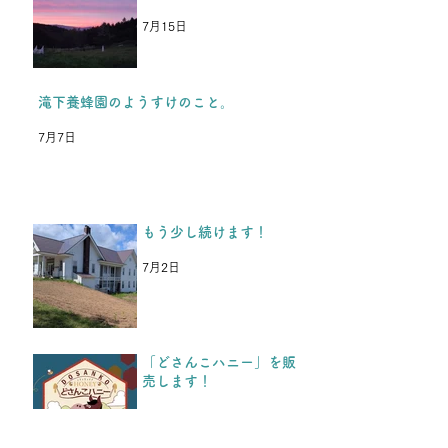
などをみて、保養を続けられ
もう少し続けま
るということを、福島の子ど
7月15日
もたちや保護者の方たちから
とても喜んでもらい、嬉しか
ったです。 今年の夏休み保
滝下養蜂園のようすけのこと。
養を楽しみにしてくれている
7月7日
のと同時に、「これが最後
か、、、」と思っていた、と
中3男子から返事がきまし
た。 今年入学した高校の部
もう少し続けます！
活が忙しく、今年の夏休みは
参加できないけど、またいつ
7月2日
か行きます。 夏も冬も耐え
抜いて頑張ります！という
LINEがきた
「どさんこハニー」を販
売します！
4月18日