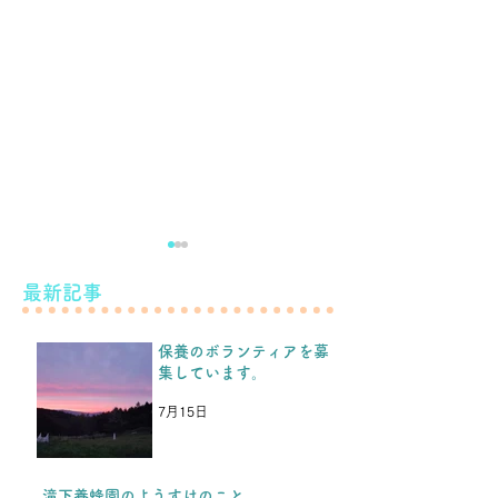
滝下養蜂園のようすけの
最新記事
こと。
保養のボランティアを募
こんばんは！ 先日のブログ
集しています。
などをみて、保養を続けられ
もう少し続けま
るということを、福島の子ど
7月15日
もたちや保護者の方たちから
とても喜んでもらい、嬉しか
ったです。 今年の夏休み保
滝下養蜂園のようすけのこと。