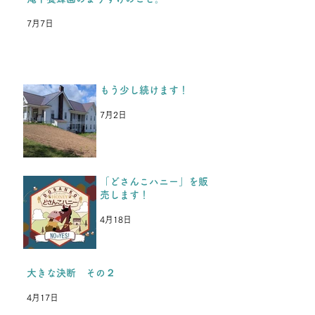
養を楽しみにしてくれている
7月7日
のと同時に、「これが最後
か、、、」と思っていた、と
中3男子から返事がきまし
た。 今年入学した高校の部
もう少し続けます！
活が忙しく、今年の夏休みは
参加できないけど、またいつ
7月2日
か行きます。 夏も冬も耐え
抜いて頑張ります！という
LINEがきた
「どさんこハニー」を販
売します！
4月18日
大きな決断 その２
4月17日