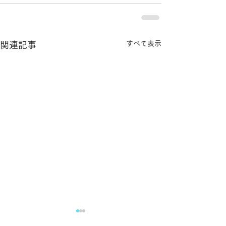
すべて表示
関連記事
滝下養蜂園のようすけの