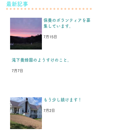
最新記事
こと。
保養のボランティアを募
こんばんは！ 先日のブログ
集しています。
などをみて、保養を続けられ
もう少し続けま
るということを、福島の子ど
7月15日
もたちや保護者の方たちから
とても喜んでもらい、嬉しか
ったです。 今年の夏休み保
滝下養蜂園のようすけのこと。
養を楽しみにしてくれている
7月7日
のと同時に、「これが最後
か、、、」と思っていた、と
中3男子から返事がきまし
た。 今年入学した高校の部
もう少し続けます！
活が忙しく、今年の夏休みは
参加できないけど、またいつ
7月2日
か行きます。 夏も冬も耐え
抜いて頑張ります！という
LINEがきた