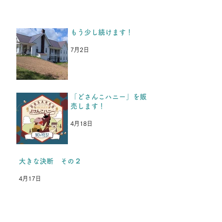
か、、、」と思っていた、と
中3男子から返事がきまし
た。 今年入学した高校の部
もう少し続けます！
活が忙しく、今年の夏休みは
参加できないけど、またいつ
7月2日
か行きます。 夏も冬も耐え
抜いて頑張ります！という
LINEがきた
「どさんこハニー」を販
売します！
4月18日
大きな決断 その２
4月17日