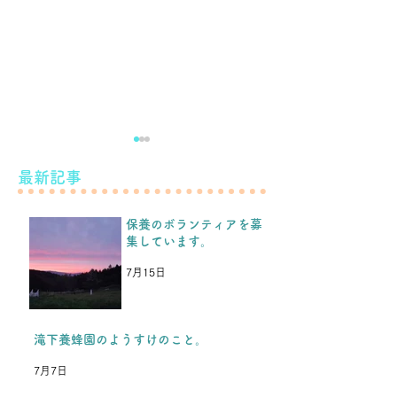
滝下養蜂園のようすけの
最新記事
こと。
保養のボランティアを募
こんばんは！ 先日のブログ
集しています。
などをみて、保養を続けられ
もう少し続けま
るということを、福島の子ど
7月15日
もたちや保護者の方たちから
とても喜んでもらい、嬉しか
ったです。 今年の夏休み保
滝下養蜂園のようすけのこと。
養を楽しみにしてくれている
7月7日
のと同時に、「これが最後