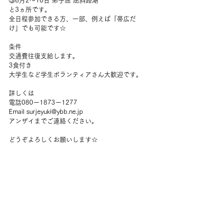
③8月2〜10日 弟子屈 屈斜路湖
と3ヵ所です。
全日程参加できる方、一部、例えば「帯広だ
け」でも可能です☆
条件
交通費往復支給します。
3食付き
大学生など学生ボランティアさん大歓迎です。
詳しくは
電話080ー1873ー1277
Email surjeyuki@ybb.ne.jp
アンザイまでご連絡ください。
どうぞよろしくお願いします☆