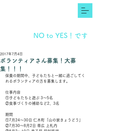
NO to YES！です
2017年7月4日
ボランティアさん募集！大募
集！！！
保養の期間中、子どもたちと一緒に過ごしてく
れるボランティアの方を募集します。
仕事内容
①子どもたちと遊ぶ 3〜5名
②食事づくりの補助など2、3名
期間
①7月24〜30日 仁木町「山の家きょうどう」
②7月30〜8月2日 帯広 上札内