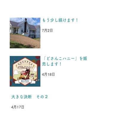
か、、、」と思っていた、と
中3男子から返事がきまし
た。 今年入学した高校の部
もう少し続けます！
活が忙しく、今年の夏休みは
参加できないけど、またいつ
7月2日
か行きます。 夏も冬も耐え
抜いて頑張ります！という
LINEがきた
「どさんこハニー」を販
売します！
4月18日
大きな決断 その２
4月17日