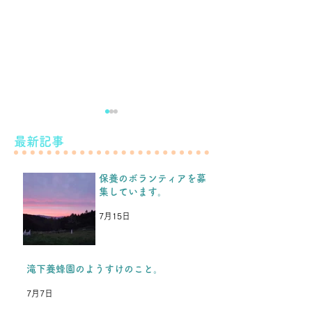
滝下養蜂園のようすけの
最新記事
こと。
保養のボランティアを募
こんばんは！ 先日のブログ
集しています。
などをみて、保養を続けられ
もう少し続けま
るということを、福島の子ど
7月15日
もたちや保護者の方たちから
とても喜んでもらい、嬉しか
ったです。 今年の夏休み保
滝下養蜂園のようすけのこと。
養を楽しみにしてくれている
7月7日
のと同時に、「これが最後