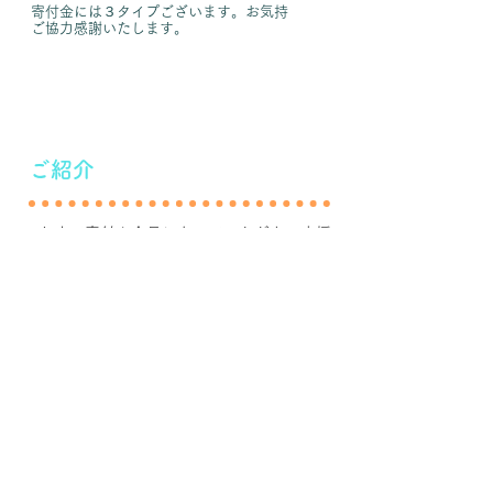
​寄付金には３タイプございます。お気持
ご協力感謝いたします。
​ご紹介
これまで寄付や会員になっていただき、応援
してくださる皆様をご紹介いたします。
滝下養蜂園のようすけのこと。
7月7日
もう少し続けます！
7月2日