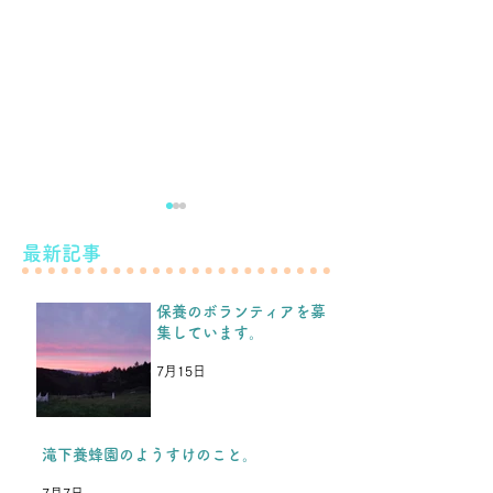
滝下養蜂園のようすけの
最新記事
こと。
保養のボランティアを募
こんばんは！ 先日のブログ
集しています。
などをみて、保養を続けられ
もう少し続けま
るということを、福島の子ど
7月15日
もたちや保護者の方たちから
とても喜んでもらい、嬉しか
ったです。 今年の夏休み保
滝下養蜂園のようすけのこと。
養を楽しみにしてくれている
7月7日