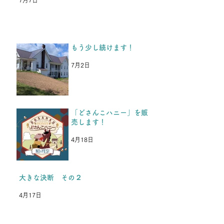
のと同時に、「これが最後
か、、、」と思っていた、と
中3男子から返事がきまし
た。 今年入学した高校の部
もう少し続けます！
活が忙しく、今年の夏休みは
参加できないけど、またいつ
7月2日
か行きます。 夏も冬も耐え
抜いて頑張ります！という
LINEがきた
「どさんこハニー」を販
売します！
4月18日
大きな決断 その２
4月17日