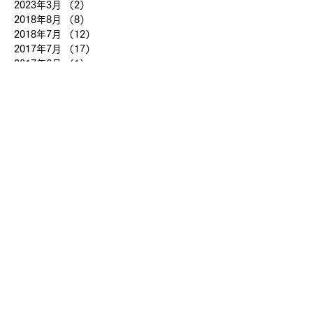
2023年3月
（2）
2件の記事
2018年8月
（8）
8件の記事
2018年7月
（12）
12件の記事
2017年7月
（17）
17件の記事
2017年6月
（1）
1件の記事
2017年1月
（1）
1件の記事
タグから検索
NOtoYES!
保養
夏休み
ありがとうございます！
ボランティア
寄付
ありがとうございました！
冬休み保養
2026年NO to YES!
福島の子どもたち
レンタルスペースパズル浅草橋
夏休み保養
冬休み
大川小学校
マーマレードジャム
農産物販売
里子
りんちゃん
LUSH
石巻市
贈り物
石橋胃腸病院
防災
JIM-NET
語り部ツアー
神々の謡
ラ・サンテ
山の家
NO to YES!
南三陸町
レンタルスペース＆カフェ パズル浅草橋
2026年保養
ママ友
2025年度NO to YES
ホテル観洋
みんなで暮らす