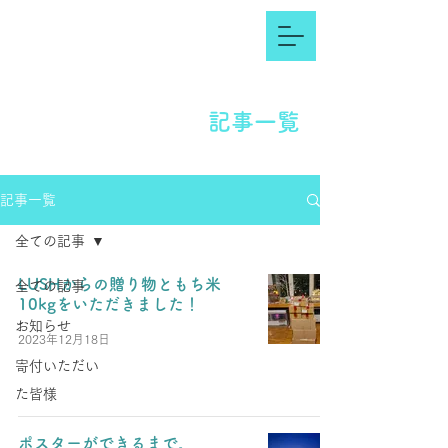
記事一覧
記事一覧
全ての記事
LUSHからの贈り物ともち米
全ての記事
10kgをいただきました！
お知らせ
2023年12月18日
寄付いただい
た皆様
ポスターができるまで。