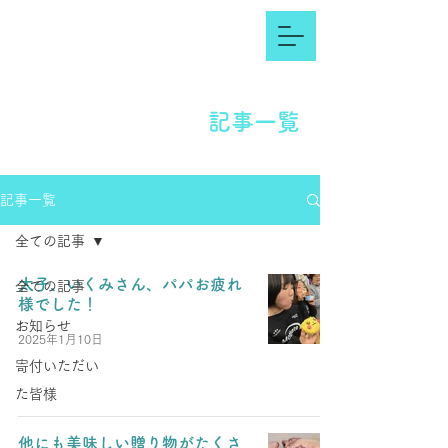
記事一覧
記事一覧
全ての記事
太子、いくみさん、パパお疲れ
全ての記事
様でした！
お知らせ
2025年1月10日
寄付いただい
た皆様
他にも美味しい贈り物がたくさ