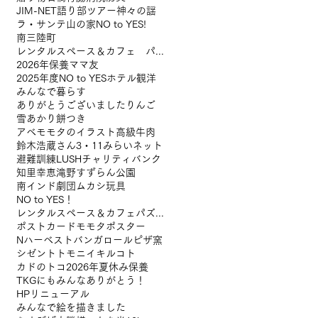
JIM-NET
語り部ツアー
神々の謡
ラ・サンテ
山の家
NO to YES!
南三陸町
レンタルスペース＆カフェ パズル浅草橋
2026年保養
ママ友
2025年度NO to YES
ホテル観洋
みんなで暮らす
ありがとうございました
りんご
雪あかり
餅つき
アベモモタのイラスト
高級牛肉
鈴木浩蔵さん
3・11みらいネット
避難訓練
LUSHチャリティバンク
知里幸恵
滝野すずらん公園
南インド
劇団ムカシ玩具
NO to YES！
レンタルスペース＆カフェパズル浅草橋
ポストカード
モモタ
ポスター
Nハーベスト
バンガロール
ピザ窯
シゼントトモニイキルコト
カドのトコ
2026年夏休み保養
TKGにも
みんなありがとう！
HPリニューアル
みんなで絵を描きました