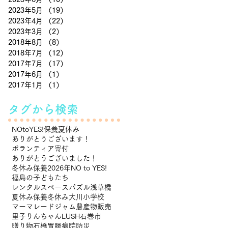
2023年5月
（19）
19件の記事
2023年4月
（22）
22件の記事
2023年3月
（2）
2件の記事
2018年8月
（8）
8件の記事
2018年7月
（12）
12件の記事
2017年7月
（17）
17件の記事
2017年6月
（1）
1件の記事
2017年1月
（1）
1件の記事
タグから検索
NOtoYES!
保養
夏休み
ありがとうございます！
ボランティア
寄付
ありがとうございました！
冬休み保養
2026年NO to YES!
福島の子どもたち
レンタルスペースパズル浅草橋
夏休み保養
冬休み
大川小学校
マーマレードジャム
農産物販売
里子
りんちゃん
LUSH
石巻市
贈り物
石橋胃腸病院
防災