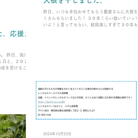
大根を干しました。
昨日、いつも手伝わせてもらう農家さんに大根を
くさんもらいました！ ２０本くらい抜いていっ
いよ！と言ってもらい、結局楽しすぎて３０本も
欲)抜きました。 抜いてすぐに洗い、干しました
た。応援カ
有難い。てか申し訳ない、、、...
。 昨日、旭川へ
１日と、２０２６
助成を受けること
くおうえんカレン
です。...
2024年10月23日