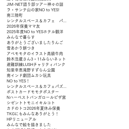
JIM-NET
語り部ツアー
神々の謡
ラ・サンテ
山の家
NO to YES!
南三陸町
レンタルスペース＆カフェ パズル浅草橋
2026年保養
ママ友
2025年度NO to YES
ホテル観洋
みんなで暮らす
ありがとうございました
りんご
雪あかり
餅つき
アベモモタのイラスト
高級牛肉
鈴木浩蔵さん
3・11みらいネット
避難訓練
LUSHチャリティバンク
知里幸恵
滝野すずらん公園
南インド
劇団ムカシ玩具
NO to YES！
レンタルスペース＆カフェパズル浅草橋
ポストカード
モモタ
ポスター
Nハーベスト
バンガロール
ピザ窯
シゼントトモニイキルコト
カドのトコ
2026年夏休み保養
TKGにも
みんなありがとう！
HPリニューアル
みんなで絵を描きました