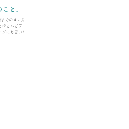
のこと。
養までの４カ月間
もほとんどブログ
ログにも書いたよ
ことを増やすぞ！
ってる気もしま