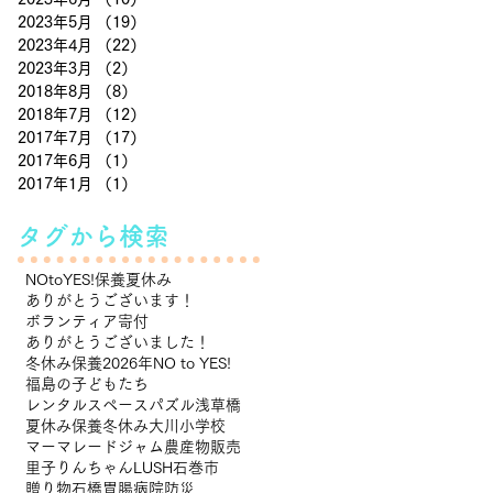
2023年5月
（19）
19件の記事
2023年4月
（22）
22件の記事
2023年3月
（2）
2件の記事
2018年8月
（8）
8件の記事
2018年7月
（12）
12件の記事
2017年7月
（17）
17件の記事
2017年6月
（1）
1件の記事
2017年1月
（1）
1件の記事
タグから検索
NOtoYES!
保養
夏休み
ありがとうございます！
ボランティア
寄付
ありがとうございました！
冬休み保養
2026年NO to YES!
福島の子どもたち
レンタルスペースパズル浅草橋
夏休み保養
冬休み
大川小学校
マーマレードジャム
農産物販売
里子
りんちゃん
LUSH
石巻市
贈り物
石橋胃腸病院
防災