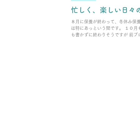
忙しく、楽しい日々
８月に保養が終わって、冬休み保
は特にあっという間です。 １０月
も書かずに終わりそうですが 前ブ
うに、今後は少し！ブログを書く
と思っています。（って何度も言
す）...