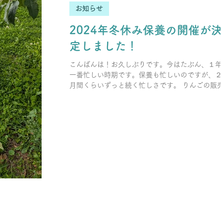
お知らせ
2024年冬休み保養の開催が
定しました！
こんばんは！お久しぶりです。今はたぶん、１年
一番忙しい時期です。保養も忙しいのですが、２
月間くらいずっと続く忙しさです。 りんごの販
季節なのです🍎ブログで宣伝をする前に完売に
ました。９月中頃から、あっという間に１カ月が
ちました。今年もたくさん買っていただき、...