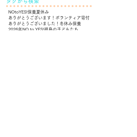
タグから検索
NOtoYES!
保養
夏休み
ありがとうございます！
ボランティア
寄付
ありがとうございました！
冬休み保養
2026年NO to YES!
福島の子どもたち
レンタルスペースパズル浅草橋
夏休み保養
冬休み
大川小学校
マーマレードジャム
農産物販売
里子
りんちゃん
LUSH
石巻市
贈り物
石橋胃腸病院
防災
JIM-NET
語り部ツアー
神々の謡
ラ・サンテ
山の家
NO to YES!
南三陸町
レンタルスペース＆カフェ パズル浅草橋
2026年保養
ママ友
2025年度NO to YES
ホテル観洋
みんなで暮らす
ありがとうございました
りんご
雪あかり
餅つき
アベモモタのイラスト
高級牛肉
鈴木浩蔵さん
3・11みらいネット
避難訓練
LUSHチャリティバンク
知里幸恵
滝野すずらん公園
南インド
劇団ムカシ玩具
NO to YES！
レンタルスペース＆カフェパズル浅草橋
ポストカード
モモタ
ポスター
Nハーベスト
バンガロール
ピザ窯