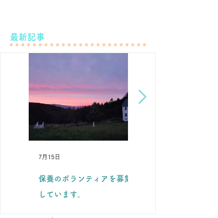
最新記事
7月15日
7月7日
保養のボランティアを募集
滝下養蜂園のようすけ
しています。
と。