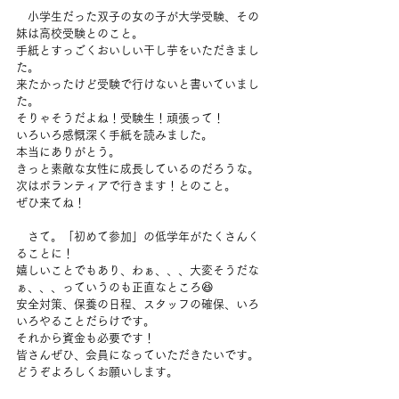
　小学生だった双子の女の子が大学受験、その
妹は高校受験とのこと。
手紙とすっごくおいしい干し芋をいただきまし
た。
来たかったけど受験で行けないと書いていまし
た。
そりゃそうだよね！受験生！頑張って！
いろいろ感慨深く手紙を読みました。
本当にありがとう。
きっと素敵な女性に成長しているのだろうな。
次はボランティアで行きます！とのこと。
ぜひ来てね！
　さて。「初めて参加」の低学年がたくさんく
ることに！
嬉しいことでもあり、わぁ、、、大変そうだな
ぁ、、、っていうのも正直なところ😆
安全対策、保養の日程、スタッフの確保、いろ
いろやることだらけです。
それから資金も必要です！
皆さんぜひ、会員になっていただきたいです。
どうぞよろしくお願いします。