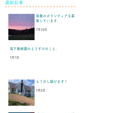
最新記事
こと。
保養のボランティアを募
こんばんは！ 先日のブログ
集しています。
などをみて、保養を続けられ
もう少し続けま
るということを、福島の子ど
7月15日
もたちや保護者の方たちから
とても喜んでもらい、嬉しか
ったです。 今年の夏休み保
滝下養蜂園のようすけのこと。
養を楽しみにしてくれている
7月7日
のと同時に、「これが最後
か、、、」と思っていた、と
中3男子から返事がきまし
た。 今年入学した高校の部
もう少し続けます！
活が忙しく、今年の夏休みは
参加できないけど、またいつ
7月2日
か行きます。 夏も冬も耐え
抜いて頑張ります！という
LINEがきた