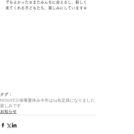
でもよかった☺️またみんなに会えるし、新しく
来てくれる子どもたち、楽しみにしています☺️
タグ：
NOtoYES!
保養
夏休み
今年は14名
定員になりました
楽しみです
お知らせ