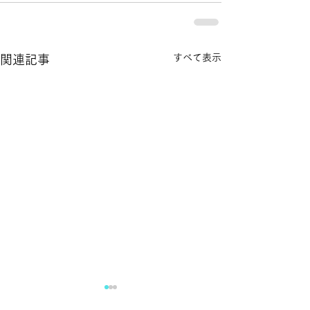
すべて表示
関連記事
滝下養蜂園のようすけの