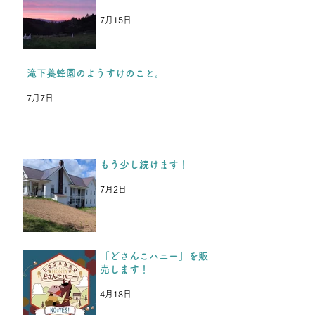
などをみて、保養を続けられ
もう少し続けま
るということを、福島の子ど
7月15日
もたちや保護者の方たちから
とても喜んでもらい、嬉しか
ったです。 今年の夏休み保
滝下養蜂園のようすけのこと。
養を楽しみにしてくれている
7月7日
のと同時に、「これが最後
か、、、」と思っていた、と
中3男子から返事がきまし
た。 今年入学した高校の部
もう少し続けます！
活が忙しく、今年の夏休みは
参加できないけど、またいつ
7月2日
か行きます。 夏も冬も耐え
抜いて頑張ります！という
LINEがきた
「どさんこハニー」を販
売します！
4月18日