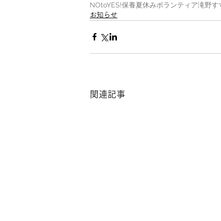
NOtoYES!
保養
夏休み
ボランティア
滝野す
お知らせ
関連記事