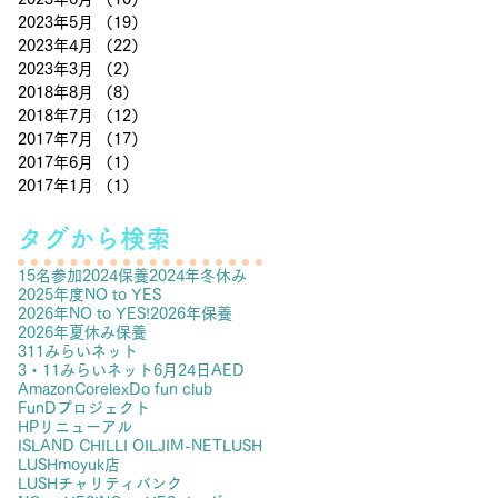
2023年5月
（19）
19件の記事
2023年4月
（22）
22件の記事
2023年3月
（2）
2件の記事
2018年8月
（8）
8件の記事
2018年7月
（12）
12件の記事
2017年7月
（17）
17件の記事
2017年6月
（1）
1件の記事
2017年1月
（1）
1件の記事
タグから検索
15名参加
2024保養
2024年冬休み
2025年度NO to YES
2026年NO to YES!
2026年保養
2026年夏休み保養
311みらいネット
3・11みらいネット
6月24日
AED
Amazon
Corelex
Do fun club
FunDプロジェクト
HPリニューアル
ISLAND CHILLI OIL
JIM-NET
LUSH
LUSHmoyuk店
LUSHチャリティバンク