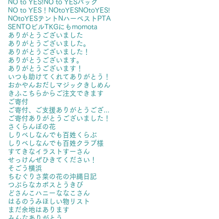
NO to YES!
NO to YESバッグ
NO to YES！
NOtoYES
NOtoYES!
NOtoYESテント
Nハーベスト
PTA
SENTOビル
TKGにも
momota
ありがとうございました
ありがとうございました。
ありがとうございました！
ありがとうございます。
ありがとうございます！
いつも助けてくれてありがとう！
おかやん
おだしマジック
きしめん
きふ
こちらからご注文できます
ご寄付
ご寄付、ご支援ありがとうございました。
ご寄付ありがとうございました！
さくらんぼの花
しりべしなんでも百姓くらぶ
しりべしなんでも百姓クラブ様
すてきなイラスト
すーさん
せっけん
ぜひきてください！
そごう横浜
ちむぐりさ菜の花の沖縄日記
つぶらなカボス
とうきび
どさんこハニー
ななこさん
はるのうみ
ほしい物リスト
まだ余地はあります
みんなありがとう