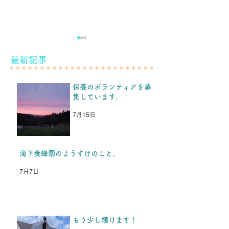
滝下養蜂園のようすけの
最新記事
こと。
保養のボランティアを募
こんばんは！ 先日のブログ
集しています。
などをみて、保養を続けられ
もう少し続けま
るということを、福島の子ど
7月15日
もたちや保護者の方たちから
とても喜んでもらい、嬉しか
ったです。 今年の夏休み保
滝下養蜂園のようすけのこと。
養を楽しみにしてくれている
7月7日
のと同時に、「これが最後
か、、、」と思っていた、と
中3男子から返事がきまし
た。 今年入学した高校の部
もう少し続けます！
活が忙しく、今年の夏休みは