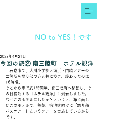
NO to YES！です
2023年4月21日
今回の旅② 南三陸町 ホテル観洋
　石巻市で、大川小学校と南浜・門脇ツアーの
二箇所を語り部の方と共に歩き、終わったのは
16時頃。
そこから車で約1時間半、南三陸町へ移動し、そ
の日宿泊する「ホテル観洋」に到着しました。
なぜこのホテルにしたか？というと、海に面し
たこのホテルで、毎朝、宿泊客向けに「語り部
バスツアー」というツアーを実施しているから
です。