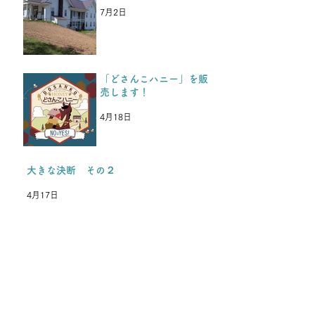
参加できないけど、またいつ
7月2日
か行きます。 夏も冬も耐え
抜いて頑張ります！という
LINEがきた
「どさんこハニー」を販
売します！
4月18日
大きな決断 その２
4月17日
アーカイブ
2026年7月
（3）
3件の記事
2026年4月
（7）
7件の記事