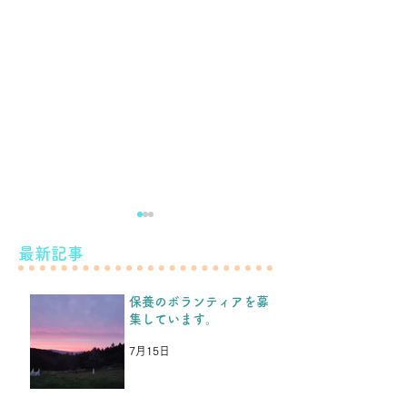
滝下養蜂園のようすけの
最新記事
こと。
保養のボランティアを募
こんばんは！ 先日のブログ
集しています。
などをみて、保養を続けられ
もう少し続けま
るということを、福島の子ど
7月15日
もたちや保護者の方たちから
とても喜んでもらい、嬉しか