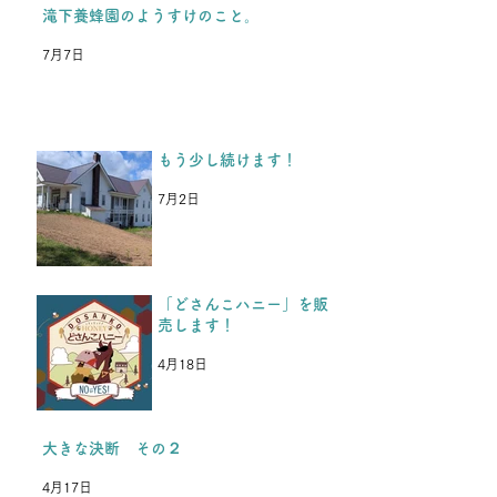
ったです。 今年の夏休み保
滝下養蜂園のようすけのこと。
養を楽しみにしてくれている
7月7日
のと同時に、「これが最後
か、、、」と思っていた、と
中3男子から返事がきまし
た。 今年入学した高校の部
もう少し続けます！
活が忙しく、今年の夏休みは
参加できないけど、またいつ
7月2日
か行きます。 夏も冬も耐え
抜いて頑張ります！という
LINEがきた
「どさんこハニー」を販
売します！
4月18日
大きな決断 その２
4月17日