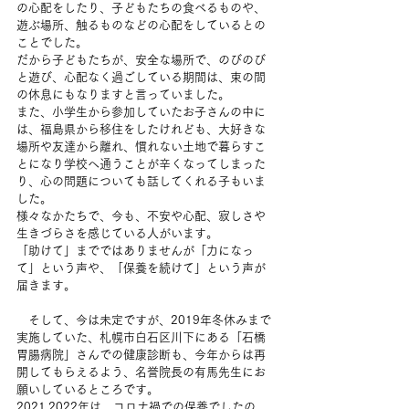
の心配をしたり、子どもたちの食べるものや、
遊ぶ場所、触るものなどの心配をしているとの
ことでした。
だから子どもたちが、安全な場所で、のびのび
と遊び、心配なく過ごしている期間は、束の間
の休息にもなりますと言っていました。
また、小学生から参加していたお子さんの中に
は、福島県から移住をしたけれども、大好きな
場所や友達から離れ、慣れない土地で暮らすこ
とになり学校へ通うことが辛くなってしまった
り、心の問題についても話してくれる子もいま
した。
様々なかたちで、今も、不安や心配、寂しさや
生きづらさを感じている人がいます。
「助けて」までではありませんが「力になっ
て」という声や、「保養を続けて」という声が
届きます。
　そして、今は未定ですが、2019年冬休みまで
実施していた、札幌市白石区川下にある「石橋
胃腸病院」さんでの健康診断も、今年からは再
開してもらえるよう、名誉院長の有馬先生にお
願いしているところです。
2021,2022年は、コロナ禍での保養でしたの